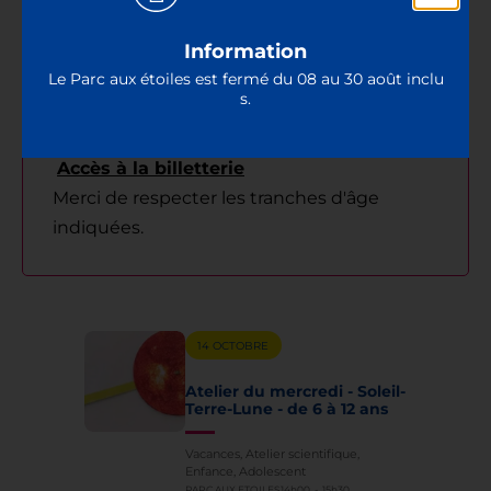
Information
Le Parc aux étoiles est fermé du 08 au 30 août inclu
Le nombre de place par animation étant
s.
limité, la réservation est fortement
conseillée.
Accès à la billetterie
Merci de respecter les tranches d'âge
indiquées.