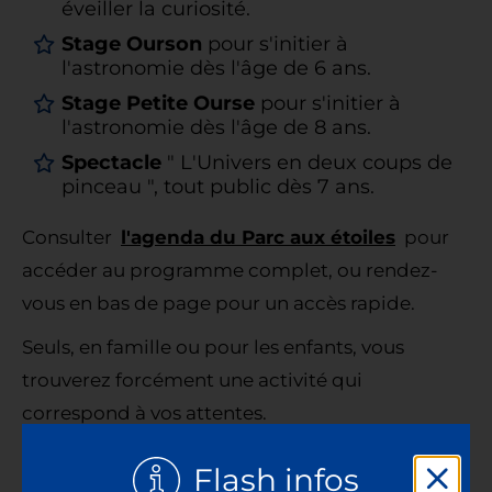
éveiller la curiosité.
Stage Ourson
pour s'initier à
l'astronomie dès l'âge de 6 ans.
Stage Petite Ourse
pour s'initier à
l'astronomie dès l'âge de 8 ans.
Spectacle
" L'Univers en deux coups de
pinceau ", tout public dès 7 ans.
Consulter
l'agenda du Parc aux étoiles
pour
accéder au programme complet, ou rendez-
vous en bas de page pour un accès rapide.
Seuls, en famille ou pour les enfants, vous
trouverez forcément une activité qui
correspond à vos attentes.
Flash infos