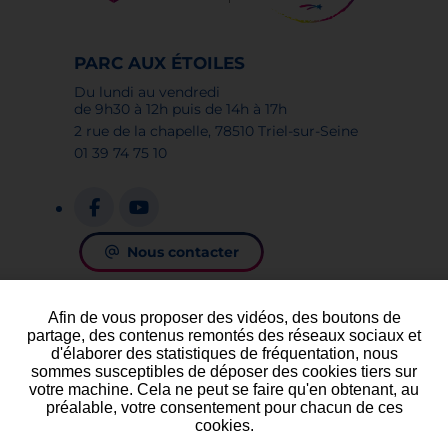
Enfance, Adolescent
PARC AUX ETOILES
14h00
-
15h30
PARC AUX ÉTOILES
21
OCTOBRE
Du lundi au vendredi
23
OCTOBRE
de 9h30 à 12h puis de 14h à 17h
2 rue de la chapelle, 78510 Triel-sur-Seine
Visite de l'espace
01 39 74 75 10
muséographique des
vacances scolaires
Vacances, Visite, Découverte,
Nous contacter
Astronomie, Famille, Enfance,
Adolescent
PARC AUX ETOILES
16h00
-
17h00
Afin de vous proposer des vidéos, des boutons de
PLAN DU SITE
ACCESSIBILITÉ
partage, des contenus remontés des réseaux sociaux et
MENTIONS LÉGALES
d'élaborer des statistiques de fréquentation, nous
sommes susceptibles de déposer des cookies tiers sur
PROTECTION DES DONNÉES
votre machine. Cela ne peut se faire qu'en obtenant, au
préalable, votre consentement pour chacun de ces
FINANCEMENTS
cookies.
GESTION DES COOKIES