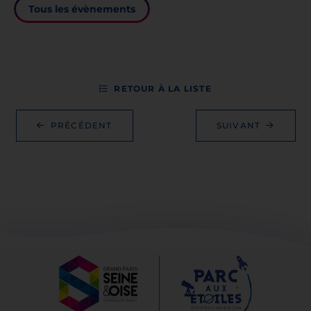
Tous les évènements
14
OCTOBRE
Atelier du mercredi - Sol
RETOUR À LA LISTE
Terre-Lune - de 6 à 12 a
PRÉCÉDENT
SUIVANT
Vacances, Atelier scientifique,
Enfance, Adolescent
PARC AUX ETOILES
14h00
-
15h30
21
OCTOBRE
Atelier des vacances -
Carte du ciel - de 6 à 12
Vacances, Atelier scientifique,