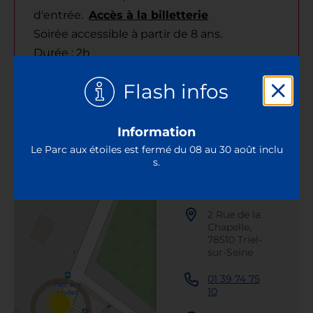
d'entrée.
Accès à la billetterie
Soirée accessible à partir de 8 ans.
Durée : 2h
Flash infos
Information
Le Parc aux étoiles est fermé du 08 au 30 août inclu
s.
PARC AUX
ETOILES
2 Rue de la
Chapelle,
78510 Triel-
sur-Seine
01 39 74 75
10