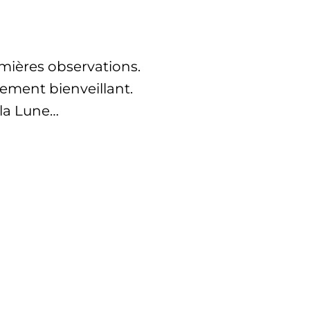
emières observations.
rement bienveillant.
 la Lune…